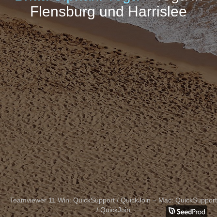
Flensburg und Harrislee
Teamviewer 11 Win:
QuickSupport
/
QuickJoin
– Mac:
QuickSupport
/
QuickJoin